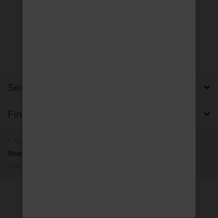
Service, Versand & Zahlung
Firma, Impressum & Datenschutz
* Alle Preise inkl. MwSt.
Shopsystem
by SmartStore AG © 2026
Copyright © 2026 Gfi. Alle Rechte vorbehalten.