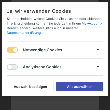
PLZ:
-
FILIALE:
-
SERVICE:
KONTAKT
SERVICE
Geben Sie bitte Ihre Postleitzahl
ändern
Ja, wir verwenden Cookies
ein:
Sie entscheiden, welche Cookies Sie zulassen oder ablehnen.
ANMELDEN
Ihre Entscheidung können Sie jederzeit in Ihrem
My-Account-
Bereich
ändern. Weitere Infos auch in unserer
Datenschutzerklärung
.
Notwendige Cookies
Menü
Anmelden
Wunschliste
Warenkorb
Analytische Cookies
Sekt & Co.
Auswahl bestätigen
Alle auswählen